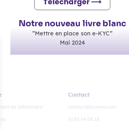
Télécharger ⟶
Notre nouveau livre blanc
“Mettre en place son e-KYC”
Mai 2024
e
Contact
vard de Sébastopol
contact@pyxans.com
ris
01 83 64 08 28