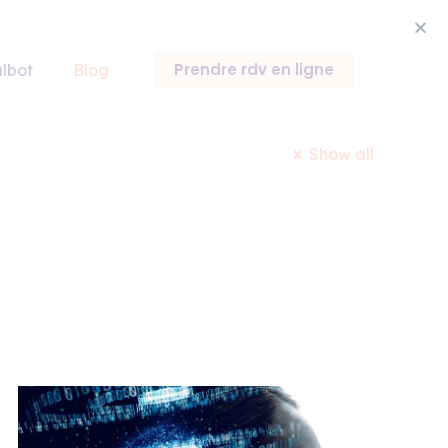
Prendre rdv en ligne
lbot
Blog
Show all