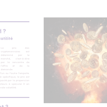
i ?
atilité
Le prix des
cryptomonnaies est
déterminé par le
marché, c’est-à-dire
par la rencontre de
l’offre et de la
demande.
Il varie selon que l’un ou l’autre l’emporte. 
 spécifique, le prix est
pacté par la propension
cteurs à spéculer. Il en
nde volatilité.