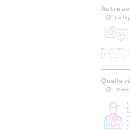
Autre av
La liq
les conversions
cryptomonnaies, not
et favorisent donc
Quelle r
Dans
L
n
j
d
l
r
pr