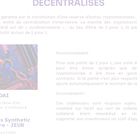
DECENTRALISES
 garantie par la constitution d’une réserve d’autres cryptomonnaies,
 entité de centralisation n’intervienne. Le marché des cryptomonn
latéral est dit « surdimensionné » : au lieu d’être de 1 pour 1, la pa
utôt autour de 2 pour 1.
Fonctionnement :
Pour une parité de 2 pour 1, une unité 
peut être émise qu’après que de
cryptomonnaie a été mise en garan
contracts. Si la parité n’est plus respect
ajuste automatiquement le montant de ré
Inconvénients :
 DAI
Ces stablecoins sont toujours sujet
à
l’Ether (ETH)
on :
5.1 milliards $
volatilité sur l’actif qui sert de collaté
collatéral étant immobilisé en rés
supporter
aux investisseurs
un coût d’opp
is Synthetic
ro - JEUR
é à l’USDC