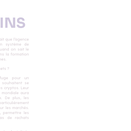
INS
it que l’agence
 un système de
quand on sait le
ns la formation
mes.
jets ?
efuge pour un
i souhaitent se
es cryptos. Leur
 mondiale aura
. De plus, les
articulièrement
ur les marchés.
, permettre les
as de rachats