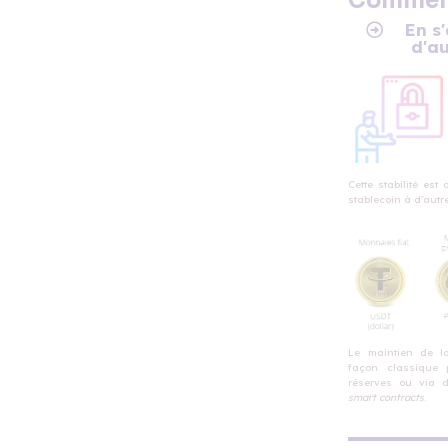
Commen
En s
d'au
Cette stabilité est
stablecoin à d’autre
Le maintien de l
façon classique 
réserves ou via 
smart contracts
.