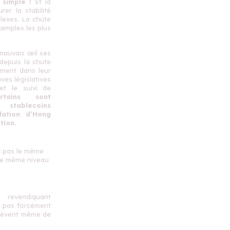
 simple !
Et la
er la stabilité
lexes.
La chute
xemples les plus
 mauvais œil ses
depuis la chute
ement dans leur
ives législatives
et le suivi de
ertains sont
 stablecoins
lation d’Hong
tion.
c pas le même
 le même niveau
s revendiquant
nt pas forcément
relèvent même de