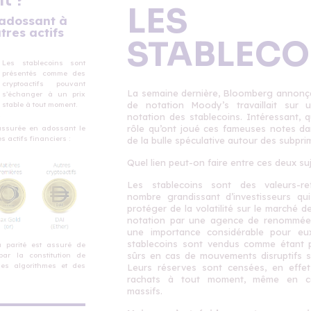
t ?
LES
'adossant à
tres actifs
STABLECO
Les stablecoins sont
présentés comme des
cryptoactifs pouvant
La semaine dernière, Bloomberg annonça
s’échanger à un prix
de notation Moody’s travaillait sur
stable à tout moment.
notation des stablecoins. Intéressant, 
rôle qu’ont joué ces fameuses notes da
 assurée en adossant le 
s actifs financiers :
de la bulle spéculative autour des subpri
Quel lien peut-on faire entre ces deux su
Les stablecoins sont des valeurs-r
nombre grandissant d’investisseurs qu
protéger de la volatilité sur le marché d
notation par une agence de renommée
une importance considérable pour eux
stablecoins sont vendus comme étant p
a parité est assuré de
sûrs en cas de mouvements disruptifs s
par la constitution de
des algorithmes et des
Leurs réserves sont censées, en effet
rachats à tout moment, même en c
massifs.