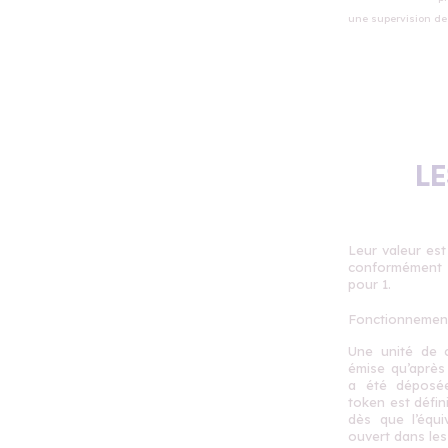
une supervision de
L
Leur valeur es
conformément à 
pour 1.
Fonctionnemen
Une unité de 
émise qu’après 
a été déposée
token est défini
dès que l’équi
ouvert dans les