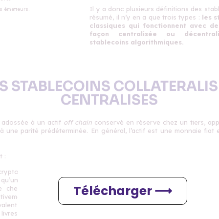
Il y a donc plusieurs définitions des stab
s émetteurs.
résumé, il n’y en a que trois types :
les s
classiques qui fonctionnent avec d
façon centralisée ou décentra
stablecoins algorithmiques.
ES STABLECOINS COLLATERALIS
CENTRALISES
t adossée à un actif
off chain
conservé en réserve chez un tiers, appe
une parité prédéterminée. En général, l’actif est une monnaie fiat e
t :
cryptomonnaie (un token) ne peut être
qu’une unité de monnaie fiat (ex. dollar)
Télécharger ⟶
 chez le dépositaire. Inversement, un
tivement retiré de la circulation (« burn »)
valent d’un dollar est retiré du compte
 livres du dépositaire.