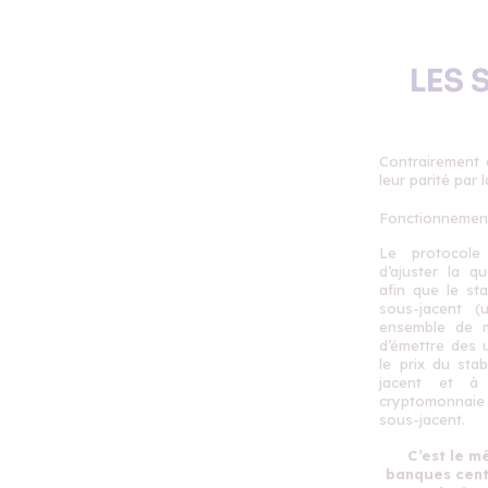
LES 
Contrairement a
leur parité par
Fonctionnement
Le protocole
d’ajuster la q
afin que le sta
sous-jacent (
ensemble de m
d’émettre des 
le prix du sta
jacent et à 
cryptomonnaie 
sous-jacent.
C’est le 
banques centr