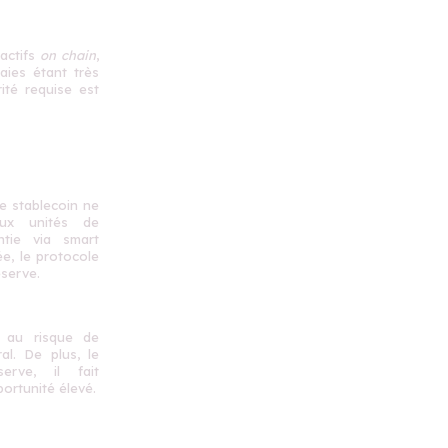
 actifs
on chain
,
aies étant très
rité requise est
de stablecoin ne
ux unités de
tie via smart
ée, le protocole
serve.
s au risque de
ral. De plus, le
erve, il fait
ortunité élevé.