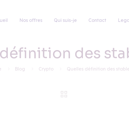
ueil
Nos offres
Qui suis-je
Contact
Lega
définition des st
e
Blog
Crypto
Quelles définition des stabl