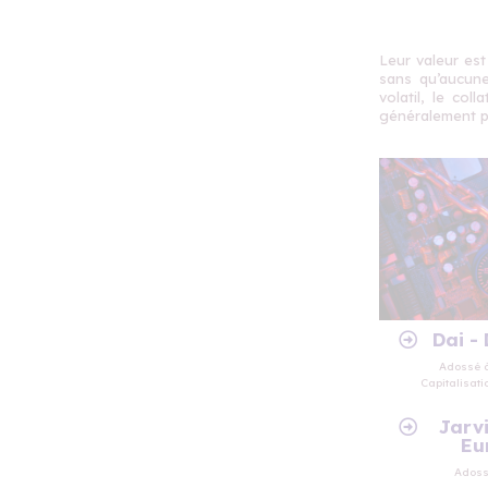
Leur valeur est
sans qu’aucune
volatil, le col
généralement pl
Dai -
Adossé 
Capitalisati
Jarv
Eu
Adoss