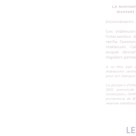
Le montant 
montant 
Inconvénients :
Ces stablecoins
l’intervention d
vérifie l’exist
stablecoin. C
auquel devrait
réguliers perme
A ce titre, bien 
stablecoins centra
pour son manque d
Le groupe a d’aill
2021 prononcée
Commission, l’AMF
provenance de Bit
réserves satisfaisan
L