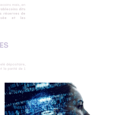
lecoins mais, en
tablecoins dits
es réserves de
lisée et les
ES
lé dépositaire,
t la parité de 1