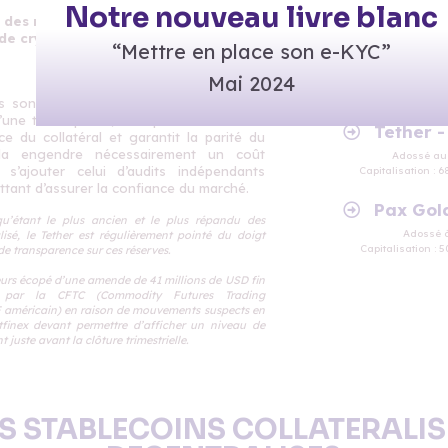
Notre nouveau livre blanc
des réserves varie en parallèle du
de cryptomonnaie en circulation.
“Mettre en place son e-KYC”
Mai 2024
 sont dit centralisés, car ils impliquent
’une tierce partie, le dépositaire. Celui-ci
Tether 
ence du collatéral et garantit la parité du
ela engendre nécessairement un coût
Adossé au 
 s’ajouter celui d’audits indépendants
Capitalisation : 68
ttant d’assurer la confiance du marché.
Pax Gol
qu’étant le plus ancien et le plus répandu des
Adossé à
lisé, le Tether est régulièrement pointé du doigt
Capitalisation : 50
e transparence sur ces réserves.
eurs écopé d’une amende de 41 millions de USD fin
 par la CFTC (Commodity Futures Trading
 américain) en raison de mouvements suspects en
finex devant permettre d’afficher un niveau de
t juste avant la clôture trimestrielle.
ES STABLECOINS COLLATERALIS