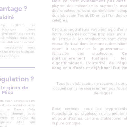
Mais ça n’est évidemment pas aussi
plupart des mécanismes supposés assur
antage ?
des stablecoins sont extrêmement comp
du stablecoin TerraUSD en est l’un des e
uidité
célèbres.
En facilitant les
Certains régulateurs voyaient déjà d’un
échanges d’une
actifs présentés comme trop sûrs, mais 
cryptomonnaie vers de
la monnaie fiduciaire,
du TerraUSD, les stablecoins sont clair
les stablecoins évitent
viseur. Partout dans le monde, des initiat
 successives entre 
visent à superviser la gouvernance 
amment vers le Bitcoin, 
l’émission des stablecoins.
C
 les échanges.
particulièrement fustigés : les
algorithmiques.
L’autorité de régu
Kong en a d’ores et déjà banni l’utilisa
égulation ?
Tous les stablecoins ne reçoivent don
 le giron de
accueil car ils ne représentent pas tous
Mica
de risques.
'émission de stablecoins
'est pas encadrée à ce
Pour certains, tous les cryptoactif
our en Europe. Cela
l’appellation de stablecoin ne la mérite
evrait changer avec
'entrée en vigueur du
et, pour d’autres, certains stablecoins 
èglement Mica qui
la pure arnaque.
évoit