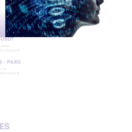
- USDT
dollar
.1 milliards $
d - PAXG
 l’or
7.37 million $
ES